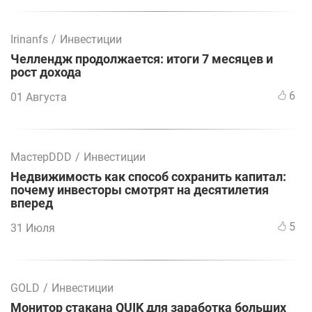
Irinanfs
/
Инвестиции
Челлендж продолжается: итоги 7 месяцев и
рост дохода
6
01 Августа
МастерDDD
/
Инвестиции
Недвижимость как способ сохранить капитал:
почему инвесторы смотрят на десятилетия
вперед
5
31 Июля
GOLD
/
Инвестиции
Монитор стакана QUIK для заработка больших