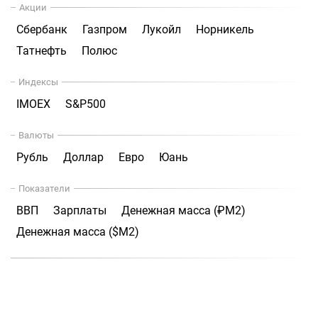
Акции
Сбербанк
Газпром
Лукойл
Норникель
Татнефть
Полюс
Индексы
IMOEX
S&P500
Валюты
Рубль
Доллар
Евро
Юань
Показатели
ВВП
Зарплаты
Денежная масса (₽М2)
Денежная масса ($М2)