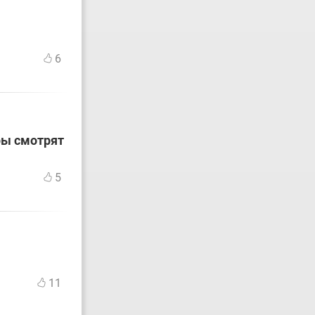
6
ры смотрят
5
11