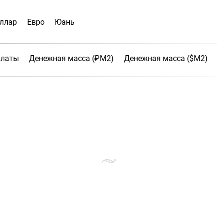
ллар
Евро
Юань
платы
Денежная масса (₽М2)
Денежная масса ($М2)