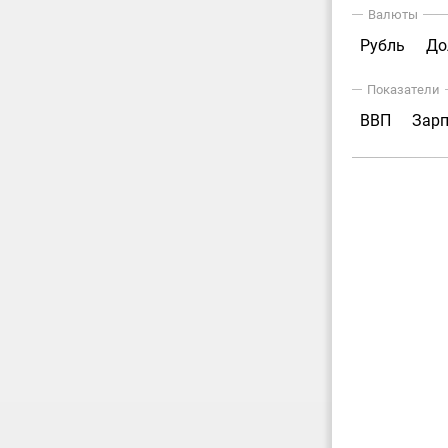
Валюты
Рубль
До
Показатели
ВВП
Зар