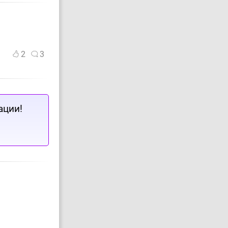
2
3
ации!