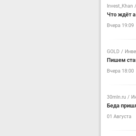
Invest_Khan
Что ждёт а
Вчера 19:09
GOLD
/
Инве
Пишем стак
Вчера 18:00
30mln.ru
/
И
Беда пришл
01 Августа