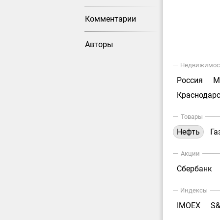
Комментарии
Авторы
Недвижимос
Россия
М
Краснодарс
Товары
Нефть
Га
Акции
Сбербанк
Индексы
IMOEX
S&