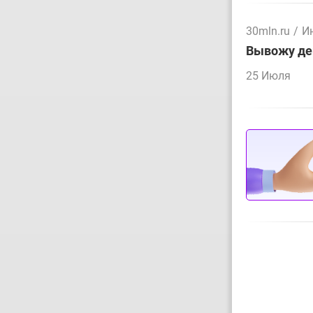
30mln.ru
/
И
Вывожу ден
25 Июля