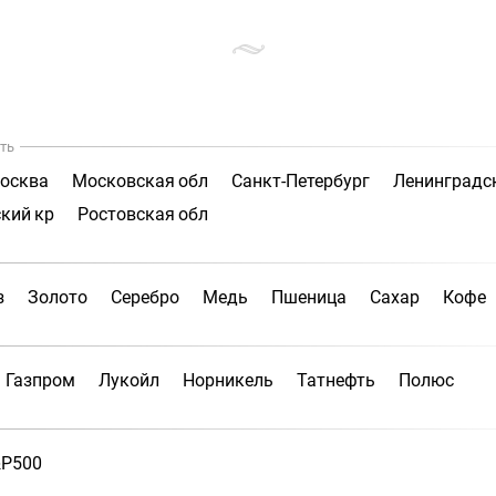
ть
осква
Московская обл
Санкт-Петербург
Ленинградс
кий кр
Ростовская обл
з
Золото
Серебро
Медь
Пшеница
Сахар
Кофе
Газпром
Лукойл
Норникель
Татнефть
Полюс
P500