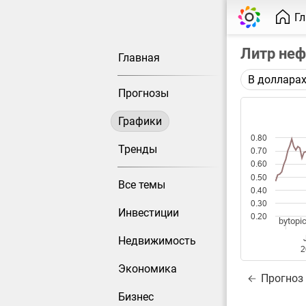
Г
Литр неф
Главная
В доллара
Описание 
Прогнозы
Цена фьюче
Графики
Каждая то
0.80
Оптимальн
Тренды
0.70
при измен
0.60
0.50
Все темы
Данные до
0.40
0.30
Инвестиции
0.20
bytopic
Недвижимость
2
Экономика
Прогноз
Бизнес