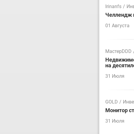
Irinanfs
/
Ин
Челлендж п
01 Августа
МастерDDD
Недвижимос
на десятил
31 Июля
GOLD
/
Инве
Монитор ст
31 Июля