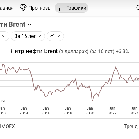
лавная
Прогнозы
Графики
ти Brent
х
За 16 лет
графика:
рса на нефть марки Brent, торгуемого на ICE.
Литр нефти Brent
(в долларах) (за 16 лет)
+6.3%
чка на графике - цена закрытия дня, недели или месяца.
ый таймфрейм (день, неделя, месяц) подбирается автома
ении глубины графика.
бавляются ежедневно.
.ru
Jan
Jan
Jan
Jan
Jan
Jan
Jan
012
2014
2016
2018
2020
2022
2024
 IMOEX
Тренд 