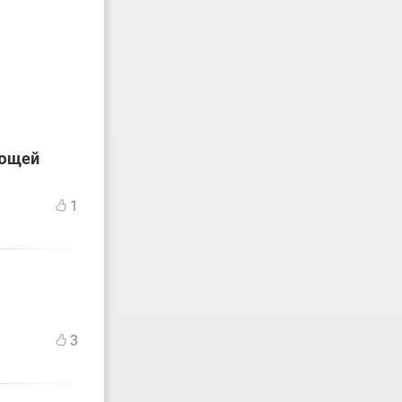
ующей
1
3