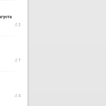
вгуста
2
7
3